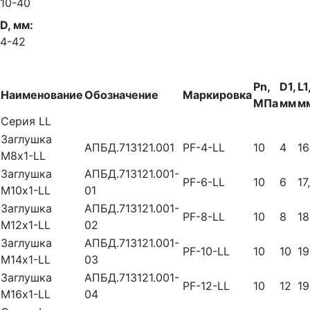
10-40
D, мм:
4-42
Pn,
D1,
L1
Наименование
Обозначение
Маркировка
МПа
мм
м
Серия LL
Заглушка
АПБД.713121.001
PF-4-LL
10
4
16
М8х1-LL
Заглушка
АПБД.713121.001-
PF-6-LL
10
6
17
М10х1-LL
01
Заглушка
АПБД.713121.001-
PF-8-LL
10
8
18
М12х1-LL
02
Заглушка
АПБД.713121.001-
PF-10-LL
10
10
19
М14х1-LL
03
Заглушка
АПБД.713121.001-
PF-12-LL
10
12
19
М16х1-LL
04