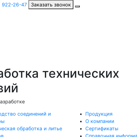
2 922-26-47
Заказать звонок
аботка технических
вий
разработке
одство соединений и
Продукция
ы​
О компании
еская обработка и литье
Сертификаты
ов
Справочная информ